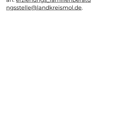
an:
erziehungs_familienberatu
ngsstelle@landkreismol.de
.
Hier erreichen Sie unser
Sekretariat und von dort wird
Ihre Anfrage zeitnah
beantwortet bzw.
weitergeleitet.
Zu Urlaubs- oder
Krankheitszeiten erreichen Sie
durchgehend unser
Sekretariat.
Gerne kann auch der Kontakt
direkt zu Frau Niemann
erfolgen E-Mail:
Irena_niemann@landkreismol
.de
oder per Telefon
03346
850 6488