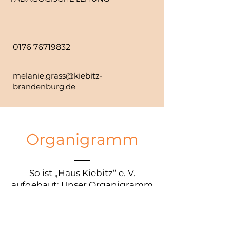
0176 76719832
melanie.grass@kiebitz-
brandenburg.de
Organigramm
So ist „Haus Kiebitz“ e. V.
aufgebaut: Unser Organigramm
gibt einen Überblick über
Bereiche, Verantwortlichkeiten
und Zuständigkeiten im Träger.