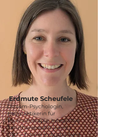
Erdmute Scheufele
Diplom-Psychologin,
Heilpraktikerin für
Psychotherapie, Integrative
Tanztherapeutin (cand.)
DBT – Trainer in Ausbildung